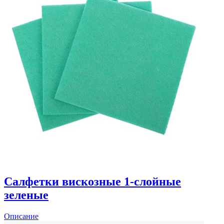
Салфетки вискозные 1-слойные
зеленые
Описание