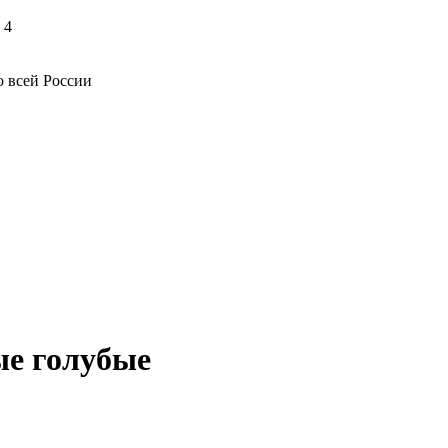
 4
о всей России
ые голубые